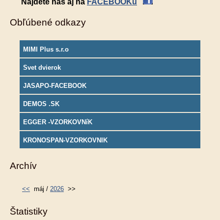
Nájdete nás aj na
FACEBOOKu
Obľúbené odkazy
MIMI Plus s.r.o
Svet dvierok
JASAPO-FACEBOOK
DEMOS .SK
EGGER -VZORKOVNíK
KRONOSPAN-VZORKOVNIK
Archív
<<
máj /
2026
>>
Štatistiky