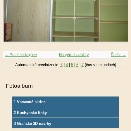
← Predchádzajúce
Naspäť do zložky
Ďalšie →
Automatické precházenie:
3
|
4
|
5
|
6
|
7
(čas v sekundách)
Fotoalbum
1 Vstavané skrine
2 Kuchynské linky
3 Grafické 3D návrhy