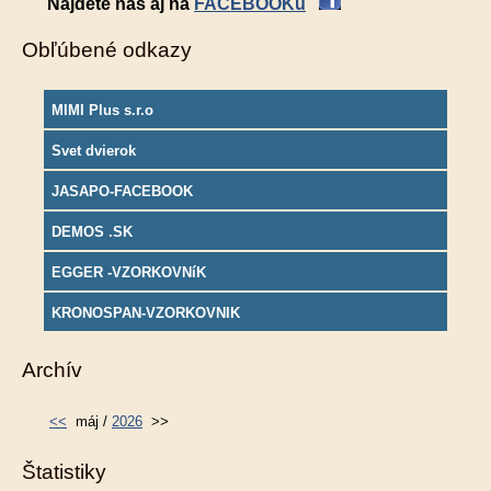
Nájdete nás aj na
FACEBOOKu
Obľúbené odkazy
MIMI Plus s.r.o
Svet dvierok
JASAPO-FACEBOOK
DEMOS .SK
EGGER -VZORKOVNíK
KRONOSPAN-VZORKOVNIK
Archív
<<
máj /
2026
>>
Štatistiky