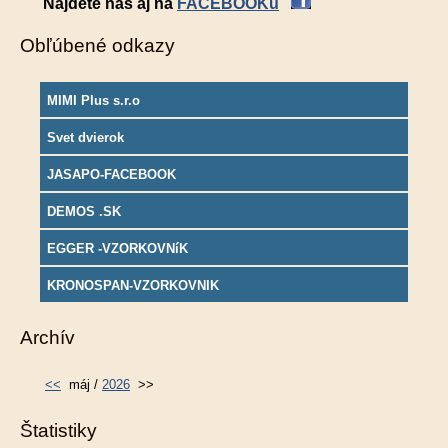
Nájdete nás aj na
FACEBOOKu
Obľúbené odkazy
MIMI Plus s.r.o
Svet dvierok
JASAPO-FACEBOOK
DEMOS .SK
EGGER -VZORKOVNíK
KRONOSPAN-VZORKOVNIK
Archív
<<
máj /
2026
>>
Štatistiky