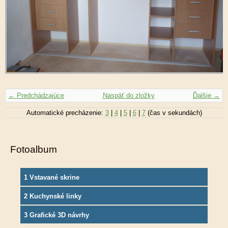
← Predchádzajúce
Naspäť do zložky
Ďalšie →
Automatické precházenie:
3
|
4
|
5
|
6
|
7
(čas v sekundách)
Fotoalbum
1 Vstavané skrine
2 Kuchynské linky
3 Grafické 3D návrhy