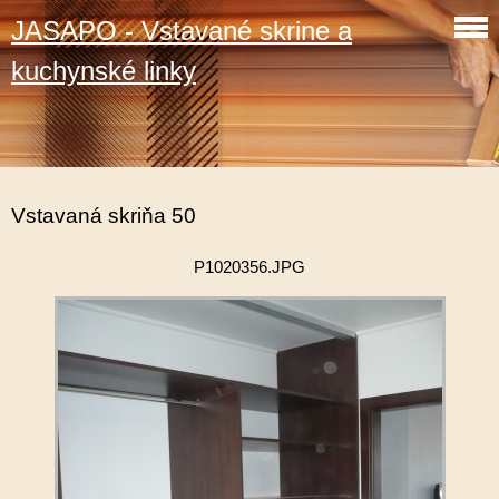
JASAPO - Vstavané skrine a
kuchynské linky
Vstavaná skriňa 50
P1020356.JPG