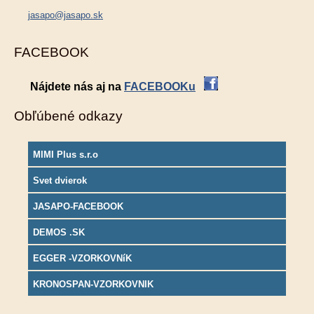
jasapo@jasapo.sk
FACEBOOK
Nájdete nás aj na
FACEBOOKu
Obľúbené odkazy
MIMI Plus s.r.o
Svet dvierok
JASAPO-FACEBOOK
DEMOS .SK
EGGER -VZORKOVNíK
KRONOSPAN-VZORKOVNIK