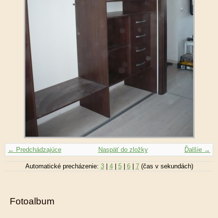
← Predchádzajúce
Naspäť do zložky
Ďalšie →
Automatické precházenie:
3
|
4
|
5
|
6
|
7
(čas v sekundách)
Fotoalbum