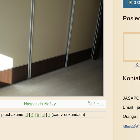
3 G
Posled
Ku
Konta
JASAPO
Naspäť do zložky
Ďalšie →
Email : 
 precházenie:
3
|
4
|
5
|
6
|
7
(čas v sekundách)
Orange :
jasapo@j