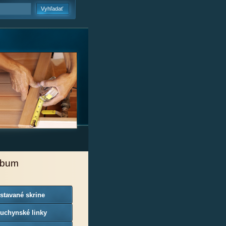
lbum
stavané skrine
uchynské linky