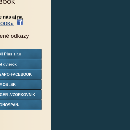
BOOK
e nás aj na
BOOKu
ené odkazy
I Plus s.r.o
t dvierok
SAPO-FACEBOOK
MOS .SK
GER -VZORKOVNíK
ONOSPAN-
ORKOVNIK