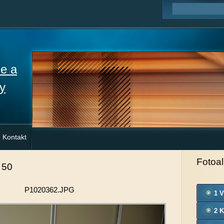
ne a
y
Kontakt
Fotoa
 50
P1020362.JPG
1 V
2 K