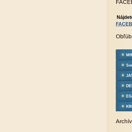
FACE
Nájdet
FACE
Obľúb
MIM
Sve
JA
DE
EG
KR
VZ
Archív