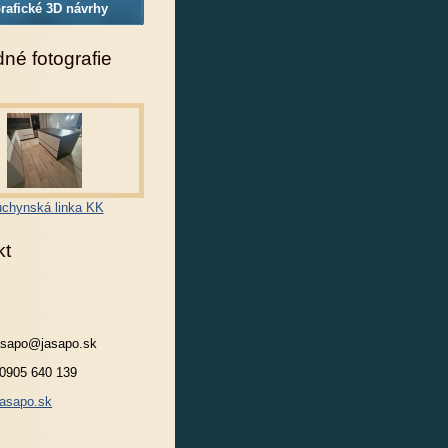
rafické 3D návrhy
né fotografie
chynská linka KK
kt
jasapo@jasapo.sk
 0905 640 139
asapo.sk