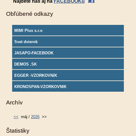
Nájdete nás aj na
FACEBOOKu
Obľúbené odkazy
MIMI Plus s.r.o
Svet dvierok
JASAPO-FACEBOOK
DEMOS .SK
EGGER -VZORKOVNíK
KRONOSPAN-VZORKOVNIK
Archív
<<
máj /
2026
>>
Štatistiky