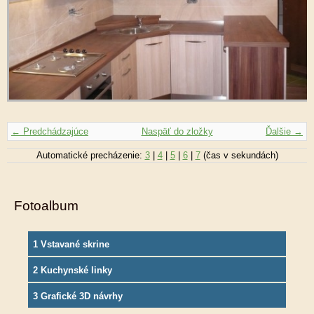
← Predchádzajúce
Naspäť do zložky
Ďalšie →
Automatické precházenie:
3
|
4
|
5
|
6
|
7
(čas v sekundách)
Fotoalbum
1 Vstavané skrine
2 Kuchynské linky
3 Grafické 3D návrhy