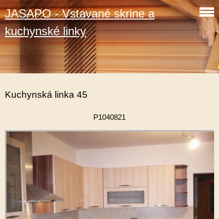
JASAPO - Vstavané skrine a
kuchynské linky
Kuchynská linka 45
P1040821