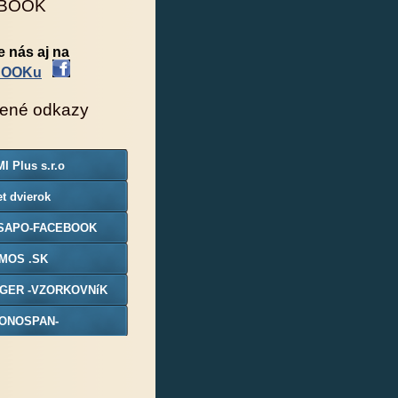
BOOK
e nás aj na
BOOKu
ené odkazy
I Plus s.r.o
t dvierok
SAPO-FACEBOOK
MOS .SK
GER -VZORKOVNíK
ONOSPAN-
ORKOVNIK