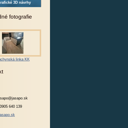
rafické 3D návrhy
né fotografie
chynská linka KK
kt
jasapo@jasapo.sk
 0905 640 139
asapo.sk