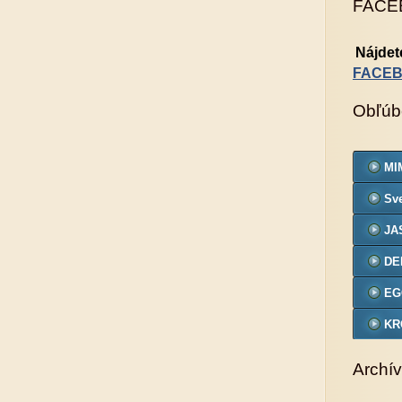
FACE
Nájdet
FACE
Obľúb
MIM
Sve
JA
DE
EG
KR
VZ
Archív