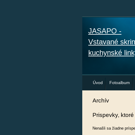
JASAPO -
Vstavané skri
kuchynské link
Úvod
Fotoalbum
Archív
Prispevky, ktoré
Nenašli sa žiadne prísp