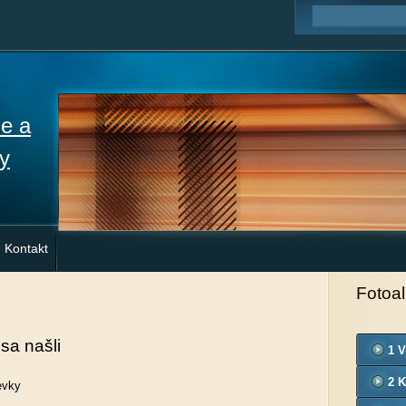
ne a
y
Kontakt
Fotoa
 sa našli
1 V
2 K
evky