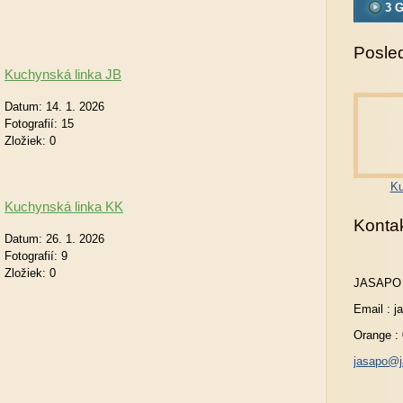
3 G
Posled
Kuchynská linka JB
Datum:
14. 1. 2026
Fotografií:
15
Zložiek:
0
Ku
Kuchynská linka KK
Konta
Datum:
26. 1. 2026
Fotografií:
9
Zložiek:
0
JASAPO
Email : 
Orange :
jasapo@j