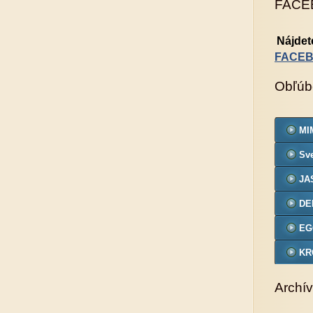
FACE
Nájdet
FACE
Obľúb
MIM
Sve
JA
DE
EG
KR
VZ
Archív