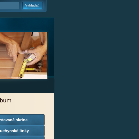
lbum
stavané skrine
uchynské linky