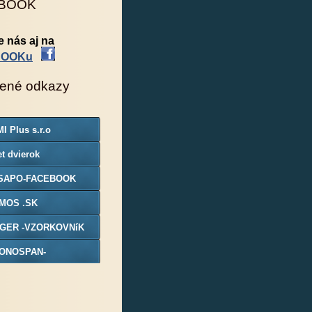
BOOK
e nás aj na
BOOKu
ené odkazy
I Plus s.r.o
t dvierok
SAPO-FACEBOOK
MOS .SK
GER -VZORKOVNíK
ONOSPAN-
ORKOVNIK