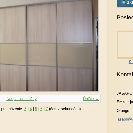
3 G
Posled
Ku
Konta
JASAPO
Naspäť do zložky
Ďalšie →
Email : 
 precházenie:
3
|
4
|
5
|
6
|
7
(čas v sekundách)
Orange :
jasapo@j