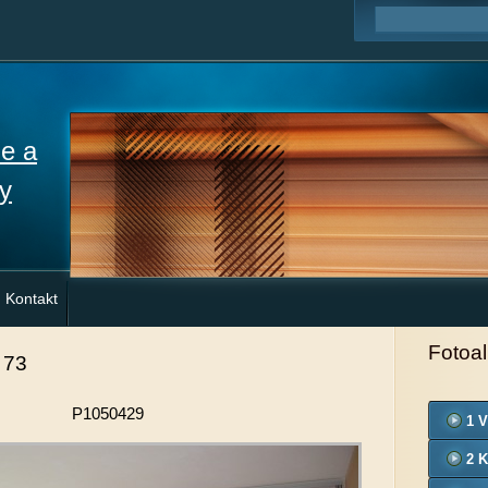
ne a
y
Kontakt
Fotoa
 73
P1050429
1 V
2 K