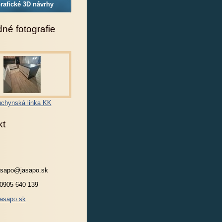
rafické 3D návrhy
né fotografie
chynská linka KK
kt
jasapo@jasapo.sk
 0905 640 139
asapo.sk